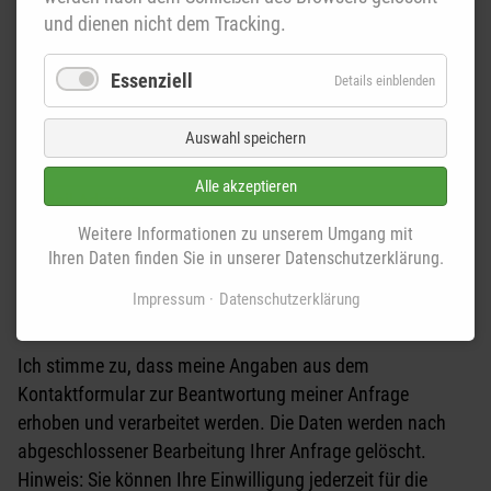
und dienen nicht dem Tracking.
Tel.: 0211 - 32 37 556
Oder schreiben Sie uns direkt über unser Kontaktformular:
Essenziell
Details einblenden
Auswahl speichern
Alle akzeptieren
Weitere Informationen zu unserem Umgang mit
Ihren Daten finden Sie in unserer Datenschutzerklärung.
Impressum
Datenschutzerklärung
Ich stimme zu, dass meine Angaben aus dem
Kontaktformular zur Beantwortung meiner Anfrage
erhoben und verarbeitet werden. Die Daten werden nach
abgeschlossener Bearbeitung Ihrer Anfrage gelöscht.
Hinweis: Sie können Ihre Einwilligung jederzeit für die