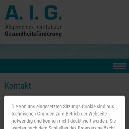
Kontakt
A.I.G.
Die von uns eingesetzten Sitzungs-Cookie sind aus
Allgemeines Institut zur Gesundheitsförderung
technischen Gründen zum Betrieb der Webseite
Gladbacher Straße 19
notwendig und können nicht deaktiviert werden. Sie
40219 Düsseldorf
werden nach dem Schließen des Browsers gelöscht